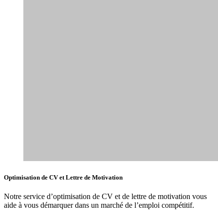
préoccupations
Prendre contact
Intégrité
Engagement
Innovation
Actualités et Tendances du Marché
Notre équipe d’experts partage régulièrement des articles et des
conseils pour vous aider à naviguer dans le monde du travail. En
vous tenant au courant, vous prenez une longueur d’avance sur
votre carrière.