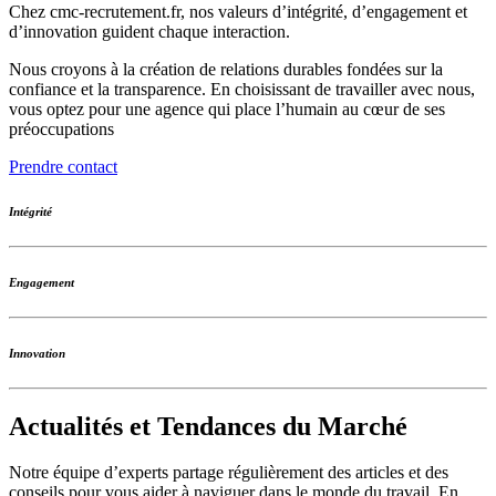
Contact
Plan de site
Mentions légales
Parteniares
aec-interim.fr
agence-appelinterim.fr
influencebusiness.fr
© 2026 CMC-Recrutement.fr
CV
Lettres de motivation
Rupture conventionnelle
Emploi
Ouvrir/fermer le menu enfant
Métiers
Salaire