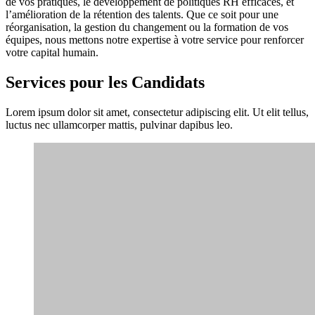
de vos pratiques, le développement de politiques RH efficaces, et
l’amélioration de la rétention des talents. Que ce soit pour une
réorganisation, la gestion du changement ou la formation de vos
équipes, nous mettons notre expertise à votre service pour renforcer
votre capital humain.
Services pour les Candidats
Lorem ipsum dolor sit amet, consectetur adipiscing elit. Ut elit tellus,
luctus nec ullamcorper mattis, pulvinar dapibus leo.
Optimisation de CV et Lettre de Motivation
Notre service d’optimisation de CV et de lettre de motivation vous
aide à vous démarquer dans un marché de l’emploi compétitif.
Lettres de motivation
Préparation aux Entretiens